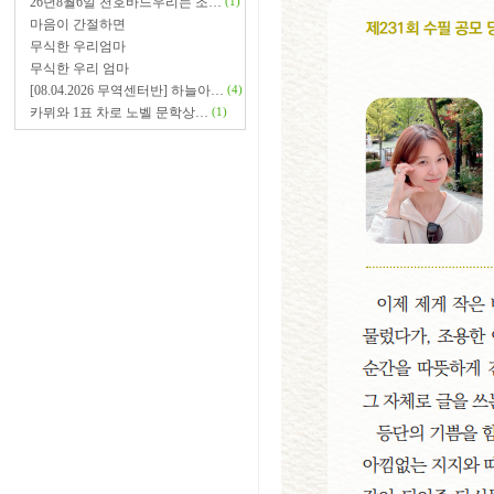
26년8월6일 천호바느우리는 조…
(1)
마음이 간절하면
무식한 우리엄마
무식한 우리 엄마
[08.04.2026 무역센터반] 하늘아…
(4)
카뮈와 1표 차로 노벨 문학상…
(1)