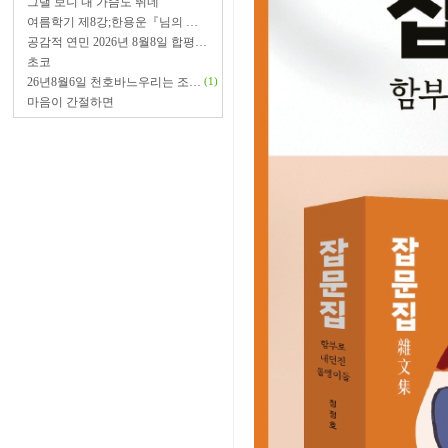
그댈 보니 내 가슴도 뛰네
여름학기 제8강;한용운『님의 …
공감적 연민 2026년 8월8일 합평…
초코
26년8월6일 천호바느우리는 조…
(1)
마음이 간절하면