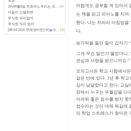
초코
어렵게도 공부할 게 있어서 
26년8월6일 천호바느우리는 조…
(1)
마음이 간절하면
는 책을 읽고 피아노를 치며
무식한 우리엄마
했다
.
나는 차라리 아침밥을 
무식한 우리 엄마
[08.04.2026 무역센터반] 하늘아…
(4)
다
.
숟가락을 들던 딸이 갑자기
“
그게 무슨 말인가 물었더니
, 
관심과 사랑을 받으니까요
.”
모의고사든 학교 시험에서든
같은 반에 있다
. 3
년 후 학교
심이 남달랐다고 한다
.
교실
정에서 누구는 우월감을 다
어려워 좋은 점수를 받지 
점수라는 것이 대체 뭐길래 
의 학업 스트레스가 찾아온 