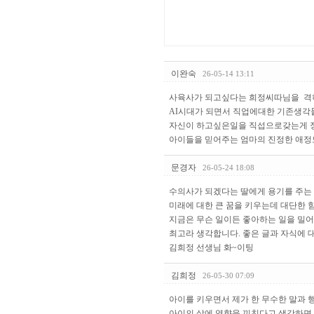
이완숙
26-05-14 13:11
사육사가 되고싶다는 희정씨따님을 격
AI시대가 되면서 직업에대한 기존생
자신이 하고싶은일을 직섭으로갖는게 정
아이들을 믿어주는 엄마의 진정한 애정
문경자
26-05-24 18:08
수의사가 되겠다는 딸에게 용기를 주는
미래에 대한 큰 꿈을 키우는데 대단한 힘
지금은 무슨 일이든 좋아하는 일을 밀
최고라 생각합니다. 좋은 글과 자식에 
김희정 선생님 화~이팅
김희정
26-05-30 07:09
아이를 키우면서 제가 한 무수한 말과 
아이의 삶에 영향을 끼친다고 생각하면 