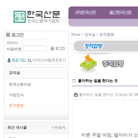
(주)한국산문
월간한국산문
Home
>
강의실
>
창작합평
아이디
비밀번호
강의실
좋아하는 일을 한다는 것
한국산문마당
좋아하는 일을 한다는 것.hwpx (67.8
가입인사
창작합평
좋아하는 일
김
최근 게시물
더 보기
이른 주말 아침
,
딸아이가 소