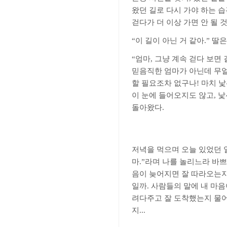
왔던 길로 다시 가야 하는 
걷다가 더 이상 가면 안 될 
“
이 길이 아닌 거 같아
.”
딸은
“
엄마
,
그냥 계속 걷다 보면
믿음직한 엄마가 아닌데 무
할 필요조차 없구나
!
마치 낯
이 눈에 들어오지도 않고
,
낯
돌아왔다
.
저녁을 먹으며 오늘 있었던
마
.”
라며 나를 놀리느라 바
음이 늦어지면 잘 따라오는
일까
.
사람들의 말에 내 마
려다주고 잘 도착했는지 물어
지
...