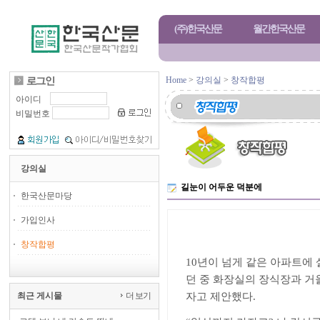
(주)한국산문
월간한국산문
Home
>
강의실
>
창작합평
아이디
비밀번호
강의실
길눈이 어두운 덕분에
한국산문마당
가입인사
길눈이 어두
창작합평
10
년이 넘게 같은 아파트에 
던 중 화장실의 장식장과 거
최근 게시물
더 보기
자고 제안했다
.