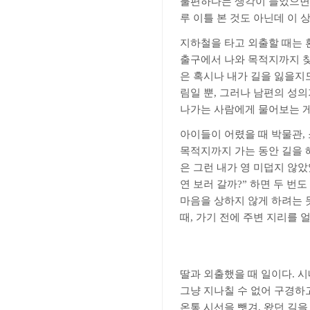
불편하다는 생각이 들었으면 
루 이틀 본 것도 아닌데 이 
지하철을 타고 외출할 때는 
출구에서 나와 목적지까지 찾
은 혹시나 내가 길을 잃을지
림일 뿐
,
그러나 남편의 성의
나가는 사람에게 물어보는 게
아이들이 어렸을 때 박물관
,
목적지까지 가는 동안 길을 
은 그런 내가 영 미덥지 않
연 보러 갈까
?”
하면 두 번도
마음을 상하지 않게 하려는 
때
,
가기 전에 주변 지리를 
딸과 외출했을 때 일이다
.
시
그냥 지나칠 수 없어 구경하
온통 시선을 뺏겨
,
왔던 길을