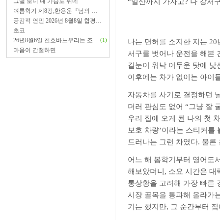
그댈 보니 내 가슴도 뛰네
“
일산까지 가자고
?
나 강서
여름학기 제8강;한용운『님의 …
공감적 연민 2026년 8월8일 합평…
초코
26년8월6일 천호바느우리는 조…
(1)
나는 면허를 소지한 지는
20
마음이 간절하면
서구를 벗어나 운전을 해본 
길눈이 워낙 어두운 탓에 낯선
이후에는 차가 없이는 아이들
자동차를 사기로 결정하던 
더러 관심도 없어
“
그냥 잘 
우리 집에 오게 된 나의 첫
보호 차량
’
이라는 스티커를 
드러나는 그런 차였다
.
물론
어느 해 봄학기부터 영어도
해보았더니
,
소요 시간은 대
통상황을 고려해 가장 빠른
시장 골목을 통과해 올라가는
기는 했지만
,
그 순간부터 집