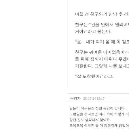
며칠 전 친구와의 만남 후 
친구는
“
건물 안에서 엘리베
거야
?”
라고 묻는다
.
“
음
...
내가 여기 올 때 이 길
친구는 귀여운 어이없음이라
를 위해 집까지 태워다 주겠
거절한다
.
그렇게 나를 보내
“
잘 도착했어
?”
라고
.
문경자
26-05-24 18:17
길눈이 어두운건 정말 공감이 갑니다.
그런일을 겪다보면 머리 속이 하얗게 
알던 길도 생각나지 않아요.
조목조목 야무진 글 더 감명깊게 읽었어