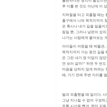
불편하다는 생각이 들었으면 
루 이틀 본 것도 아닌데 이 
지하철을 타고 외출할 때는 
출구에서 나와 목적지까지 찾
은 혹시나 내가 길을 잃을지
림일 뿐
,
그러나 남편의 성의
나가는 사람에게 물어보는 게
아이들이 어렸을 때 박물관
,
목적지까지 가는 동안 길을 
은 그런 내가 영 미덥지 않
연 보러 갈까
?”
하면 두 번도
마음을 상하지 않게 하려는 
때
,
가기 전에 주변 지리를 
딸과 외출했을 때 일이다
.
시
그냥 지나칠 수 없어 구경하
온통 시선을 뺏겨
,
왔던 길을