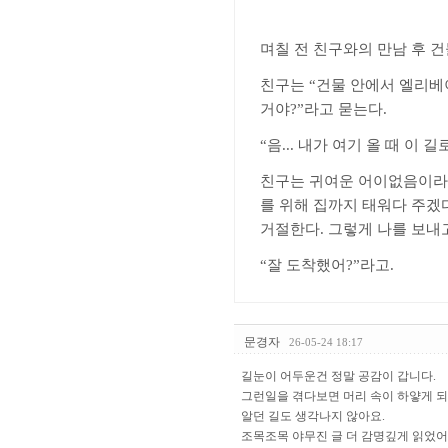
며칠 전 친구와의 만남 후 
친구는
“
건물 안에서 엘리베
거야
?”
라고 묻는다
.
“
음
...
내가 여기 올 때 이 길
친구는 귀여운 어이없음이라
를 위해 집까지 태워다 주겠
거절한다
.
그렇게 나를 보내
“
잘 도착했어
?”
라고
.
문경자
26-05-24 18:17
길눈이 어두운건 정말 공감이 갑니다.
그런일을 겪다보면 머리 속이 하얗게 
알던 길도 생각나지 않아요.
조목조목 야무진 글 더 감명깊게 읽었어