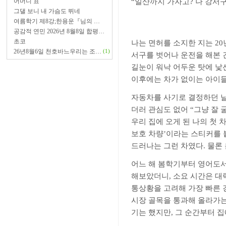
어머니 표
“
일산까지 가자고
?
나 강서
그댈 보니 내 가슴도 뛰네
여름학기 제8강;한용운『님의 …
공감적 연민 2026년 8월8일 합평…
초코
나는 면허를 소지한 지는
20
26년8월6일 천호바느우리는 조…
(1)
서구를 벗어나 운전을 해본 
길눈이 워낙 어두운 탓에 낯선
이후에는 차가 없이는 아이들
자동차를 사기로 결정하던 
더러 관심도 없어
“
그냥 잘 
우리 집에 오게 된 나의 첫
보호 차량
’
이라는 스티커를 
드러나는 그런 차였다
.
물론
어느 해 봄학기부터 영어도
해보았더니
,
소요 시간은 대
통상황을 고려해 가장 빠른
시장 골목을 통과해 올라가는
기는 했지만
,
그 순간부터 집