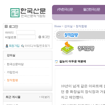
(주)한국산문
월간한국산문
Home
>
강의실
>
창작합평
아이디
비밀번호
강의실
길눈이 어두운 덕분에
한국산문마당
가입인사
길눈이 어두
창작합평
10
년이 넘게 같은 아파트에 
던 중 화장실의 장식장과 거
최근 게시물
더 보기
자고 제안했다
.