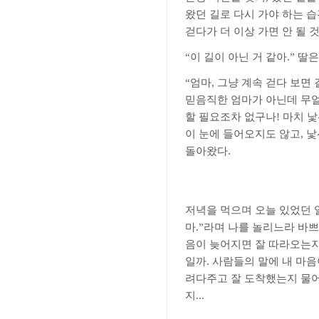
왔던 길로 다시 가야 하는 
걷다가 더 이상 가면 안 될 
“
이 길이 아닌 거 같아
.”
딸은
“
엄마
,
그냥 계속 걷다 보면
믿음직한 엄마가 아닌데 무
할 필요조차 없구나
!
마치 낯
이 눈에 들어오지도 않고
,
낯
돌아왔다
.
저녁을 먹으며 오늘 있었던
마
.”
라며 나를 놀리느라 바
음이 늦어지면 잘 따라오는
일까
.
사람들의 말에 내 마
려다주고 잘 도착했는지 물어
지
...