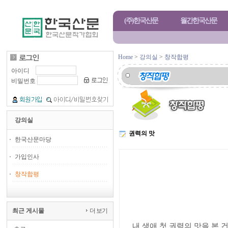
(주)한국산문
월간한국산문
Home
>
강의실
>
창작합평
아이디
비밀번호
강의실
권력의 맛
한국산문마당
가입인사
창작합평
최근 게시물
더 보기
내 생애 첫 권력의 맛을 본 