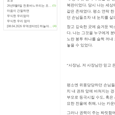
초코
복판이었다
.
당시 나는 세상
26년8월6일 천호바느우리는 조…
(1)
마음이 간절하면
같은 존재였다
.
평소 연락 한
무식한 우리엄마
던 손님들조차 내 눈치를 살
무식한 우리 엄마
[08.04.2026 무역센터반] 하늘아…
(4)
창고 깊숙한 곳에 숨겨둔 박
다
.
나는 그것을 누구에게 
노란 봉투 하나를 슬쩍 꺼내
놓을 수 있었다
.
“
사장님
,
저 사장님만 믿고 
평소엔 위풍당당하던 손님들
치 내 권좌 앞에 바쳐지는 
부모로 등극시킬 수도
,
혹은 
묘한 전율에 취해
,
나는 카운
그러나 권력이 주는 짜릿함에