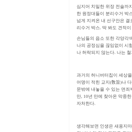
심지어 치밀한 위장 전술까
한 원정대들이 분리수거 박스
넘게 지켜온 내 선구안은 결
리수거 박스
.
딱 봐도 견적이
손님들의 읍소 또한 각양각
나의 공정심을 끊임없이 시
나 허락되지 않는다
.
나는 철
과거의 허니버터칩이 세상을
어명이 적힌 교지
(
敎旨
)
나 
문밖에 내놓을 수 있는 면죄
만
, 10
년 만에 찾아온 막중한
자처한다
.
생각해보면 인생은 새옹지마