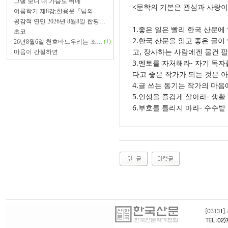
그댈 보니 내 가슴도 뛰네
<문학의 기본은 관심과 사랑이다
여름학기 제8강;한용운『님의 …
공감적 연민 2026년 8월8일 합평…
1.좋은 일은 빨리 한국 산문
초코
2.한국 산문을 읽고 좋은 글
26년8월6일 천호바느우리는 조…
(1)
고, 장사하는 사람에겐 물건 
마음이 간절하면
3.멘토를 자처해라- 자기 독자
다고 좋은 작가가 되는 것은 아
4.글 쓰는 동기는 작가의 마음
5.인생을 즐겁게 살아라- 생
6.부호를 틀리지 마라- 수수밭