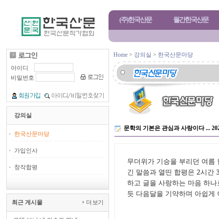
(주)한국산문
월간한국산문
Home
>
강의실
>
한국산문마당
아이디
비밀번호
강의실
문학의 기본은 관심과 사랑이다 ... 20
한국산문마당
가입인사
무더위가 기승을 부리던 여름 
창작합평
긴 말씀과 열띤 합평은 2시간
하고 글을 사랑하는 마음 하나
듯 다음달을 기약하며 아쉽게 
최근 게시물
더 보기