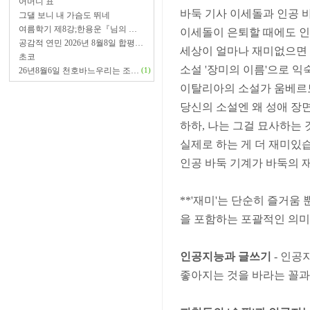
어머니 표
바둑 기사 이세돌과 인공 
그댈 보니 내 가슴도 뛰네
여름학기 제8강;한용운『님의 …
이세돌이 은퇴할 때에도 인
공감적 연민 2026년 8월8일 합평…
세상이 얼마나 재미없으면 
초코
소설 '장미의 이름'으로 익
26년8월6일 천호바느우리는 조…
(1)
이탈리아의 소설가 움베르
당신의 소설엔 왜 성애 장
하하, 나는 그걸 묘사하는
실제로 하는 게 더 재미있
인공 바둑 기계가 바둑의 
**'재미'는 단순히 즐거
을 포함하는 포괄적인 의미
인공지능과 글쓰기
- 인공
좋아지는 것을 바라는 꼴과