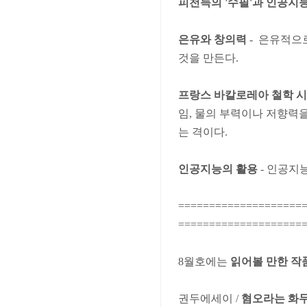
피천득의 '수필'과 인공지
은유와 창의력
- 은유적으
것을 만든다.
프랑스 바칼로레아 철학 
임, 물의 부력이나 저향력
는 격이다.
인공지능의 활용
- 인공지
====================
====================
8월호에는
읽어볼 만한 작
권두에세이 /
혐오라는 화