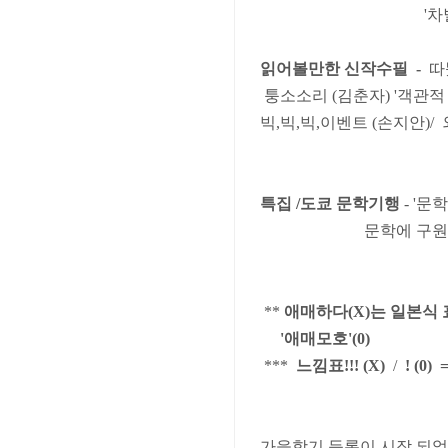
'차별전문가', 
읽어볼만한 신작수필 -
따뜻
퉁소소리 (김춘자) '객관적
빅,빅,빅,이벤트 (손지안)/
특집 /도쿄 문학기행
- '
문학에 구원이 있
**
애매하다(X)는 일본식
'애매모호'(0)
***
느낌표!!! (X)
/
! (0
가을학기 등록이 시작 되었습