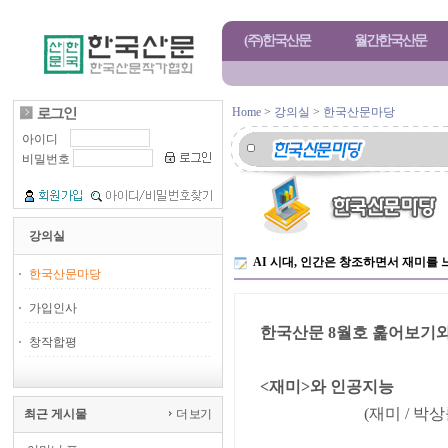
(주)한국산문
월간한국산문
Home
>
강의실
>
한국산문마당
아이디
비밀번호
강의실
AI 시대, 인간은 창조하면서 재미를 
한국산문마당
가입인사
한국산문 8월호 훑어보기와
창작합평
<재미>와 인공지능
(재미 / 박상
최근 게시물
더 보기