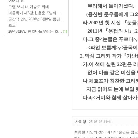
어머니 표
무리해서 돌아가셨다.
그댈 보니 내 가슴도 뛰네
여름학기 제8강;한용운『님의 …
(용산반 문우들에게 그의
공감적 연민 2026년 8월8일 합평…
라.2002년 첫 시집
『눈물은
초코
2011년
『용접의 시
』,
26년8월6일 천호바느우리는 조…
(1)
마.그 중<눈물은 푸르다>,
<파업 보름께>,<골목이 
2.
막심 고리키 작가『가난
가.이 책에 실린 22편은
없어 마술 같은 미신을 
나.체호프가 칭찬한 고리키
지금 읽어도 눈에 보일 
다.4;<거미와 함께 살아가
차미영
25-08-08 14:41
최종천 시인의 생의 마지막 순간은 참으