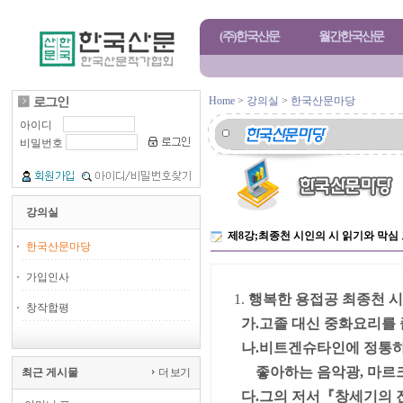
(주)한국산문
월간한국산문
Home
>
강의실
>
한국산문마당
아이디
비밀번호
강의실
제8강;최종천 시인의 시 읽기와 막
한국산문마당
가입인사
1.
행복한 용접공 최종천 시인(19
창작합평
가.고졸 대신 중화요리를 
나.비트겐슈타인에 정통하
좋아하는
음악광, 마르
최근 게시물
더 보기
다.그의 저서
『창세기의 