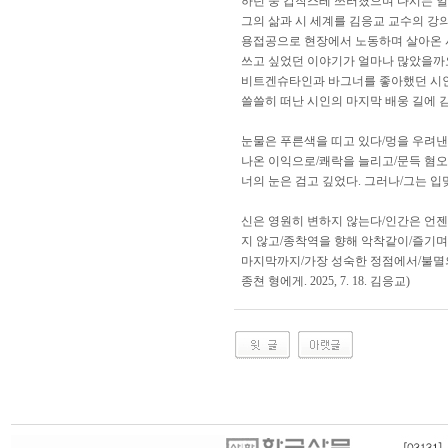
하던 중 갑작스레 쓰러졌으며 다시는 일
그의 삶과 시 세계를 김응교 교수의 강
용접공으로 현장에서 노동하며 살아온 시
쓰고 싶었던 이야기가 얼마나 많았을까요
비트겐슈타인과 바그너를 좋아했던 시인
쓸쓸히 떠난 시인의 마지막 배웅 길에 
눈물은 푸른색을 띠고 있다/멍을 우려낸
나온 이익으로/쾌락을 늘리고/문득 혐오
너의 눈은 검고 깊었다. 그러나/그는 입
신은 영원히 변하지 않는다/인간은 언
지 않고/종착역을 향해 악착같이/즐기며
마지막까지/가장 성숙한 정점에서/불멸의
종쳔 형에게. 2025, 7. 18. 김응교)