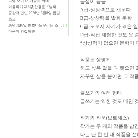
그댈 보니 내 가슴도 뛰네
글쟁이 등급
여름학기 제8강;한용운『님의 …
A급-상상력으로 채운다
공감적 연민 2026년 8월8일 합평…
B급-상상력을 발휘 못함
초코
26년8월6일 천호바느우리는 조…
(1)
C급-오로지 자기가 겪은 일
마음이 간절하면
D급-직접 체험한 것도 못 
*상상력이 없으면 문학이 
작품은 생명체
하고 싶은 말을 다 했으면
자꾸만 살을 붙이면 그 
글쓰기의 여러 형태
글쓰기는 익힌 것도 데친 것
작가와 작품(보르헤스)
작가는 두 개의 작품을 남긴
나는 단 한 번 내 작품을 