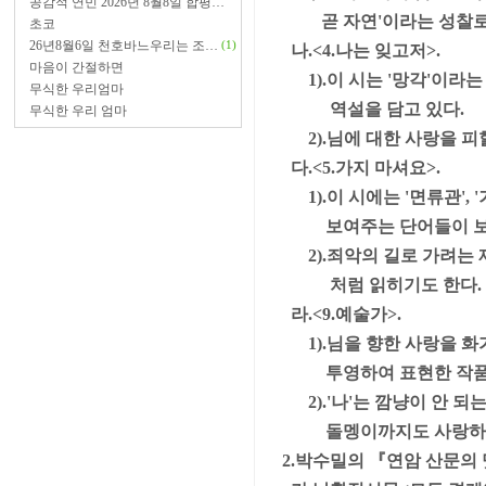
공감적 연민 2026년 8월8일 합평…
곧 자연'이라는 성찰로
초코
26년8월6일 천호바느우리는 조…
(1)
나.<4.나는 잊고저>.
마음이 간절하면
1).이 시는 '망각'이라는
무식한 우리엄마
역설을 담고 있다.
무식한 우리 엄마
2).님에 대한 사랑을 피
다.<5.가지 마셔요>.
1).이 시에는 '면류관', '
보여주는 단어들이 보
2).죄악의 길로 가려는 
처럼 읽히기도 한다.
라.<9.예술가>.
1).님을 향한 사랑을 화
투영하여 표현한 작품
2).'나'는 깜냥이 안 되
돌멩이까지도 사랑하고 기
2.박수밀의 『연암 산문의