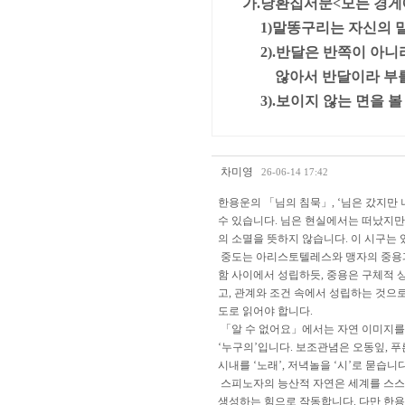
가.낭환집서문<모든 경게에
1)말똥구리는 자신의 말
2).반달은 반쪽이 아니라
않아서 반달이라 부를
3).보이지 않는 면을 볼 
차미영
26-06-14 17:42
한용운의 「님의 침묵」, ‘님은 갔지만
수 있습니다. 님은 현실에서는 떠났지만,
의 소멸을 뜻하지 않습니다. 이 시구는
중도는 아리스토텔레스와 맹자의 중용과
함 사이에서 성립하듯, 중용은 구체적 
고, 관계와 조건 속에서 성립하는 것으
도로 읽어야 합니다.
「알 수 없어요」에서는 자연 이미지를 
‘누구의’입니다. 보조관념은 오동잎, 푸른 
시내를 ‘노래’, 저녁놀을 ‘시’로 묻습
스피노자의 능산적 자연은 세계를 스스로
생성하는 힘으로 작동합니다. 다만 한용