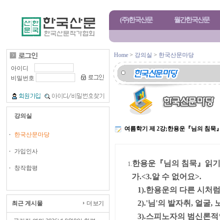
(주)한국산문
월간한국산문
Home
>
강의실
>
한국산문마당
아이디
비밀번호
강의실
여름학기 제 2강;한용운『님의 침묵
한국산문마당
가입인사
한용운『님의 침묵』읽기 
1.
창작합평
가.<3.알 수 없어요>.
1).한용운의 다른 시처럼
2).'님'의 발자취, 얼굴,
최근 게시물
더 보기
3).스피노자의 범신론적