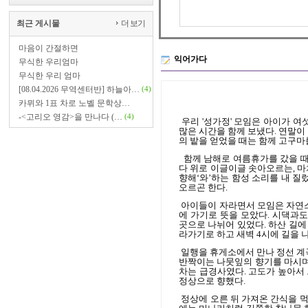
최근 게시물
더 보기
마음이 간절하면
익어가다
무식한 우리엄마
무식한 우리 엄마
[08.04.2026 무역센터반] 하늘아…
(4)
카뮈와 1표 차로 노벨 문학상…
-<고리오 영감>을 만나다 (…
(4)
우리
'
성가정
'
모임은 아이가 여섯
많은 시간을 함께 보냈다
.
연말이 
의 밭을 얻었을 때는 함께 고구마
함께 남해로 여름휴가를 갔을 
다 위로 이글이글 솟아오르는
,
마
향해
‘
와
’
하는 함성 소리를 내 질
오르곤 한다
.
아이들이 자라면서 모임은 자연
에 가기로 뜻을 모았다
.
시댁과도
곳으로 나뉘어 있었다
.
하산 길에
라가기로 하고 새벽
4
시에 길을 
일행을 휴게소에서 만나 정선 계
반짝이는 나뭇잎의 향기를 마시
차는 급경사였다
.
고도가 높아서 
정상으로 향했다
.
정상에 오른 뒤 가져온 간식을 