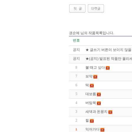
권순예 님의 작품목록입니다.
번호
공지
★ 글쓰기 버튼이 보이지 않을
공지
★(공지) 발표된 작품만 올리세
8
불 때고 싶다
7
보약
6
떡
5
대보름
4
버팀목
3
새댁과 돈뭉치
2
헐
익어가다
1