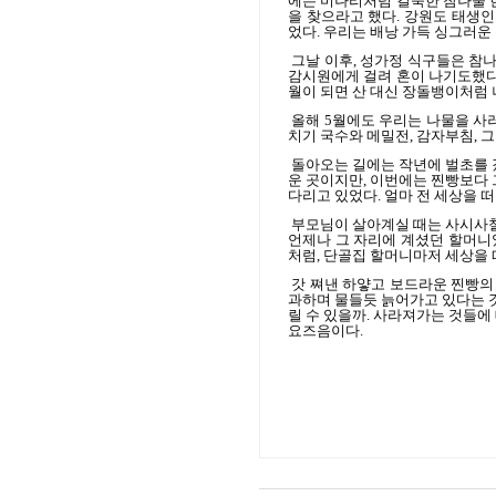
에는 미나리처럼 길쭉한 참나물 
을 찾으라고 했다
.
강원도 태생인
었다
.
우리는 배낭 가득 싱그러운
그날 이후
,
성가정 식구들은 참나
감시원에게 걸려 혼이 나기도했
월이 되면 산 대신 장돌뱅이처럼
올해
5
월에도 우리는 나물을 사러
치기 국수와 메밀전
,
감자부침
,
그
돌아오는 길에는 작년에 벌초를 
운 곳이지만
,
이번에는 찐빵보다 
다리고 있었다
.
얼마 전 세상을 
부모님이 살아계실 때는 사시사
언제나 그 자리에 계셨던 할머니
처럼
,
단골집 할머니마저 세상을 
갓 쪄낸 하얗고 보드라운 찐빵의
과하며 물들듯 늙어가고 있다는 
릴 수 있을까
.
사라져가는 것들에 
요즈음이다
.