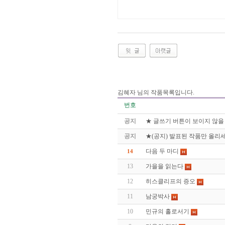
김혜자 님의 작품목록입니다.
번호
공지
★ 글쓰기 버튼이 보이지 않을
공지
★(공지) 발표된 작품만 올리세
다음 두 마디
14
13
가을을 읽는다
12
히스클리프의 증오
11
남궁박사
10
민규의 홀로서기