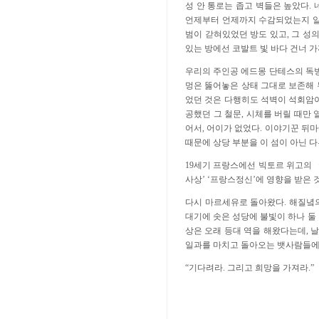
성 안 통로는 좁고 벽들은 높았다.
언제부터 언제까지 수감되었는지 알
범이 갇혀있었던 방도 있고, 그 성의
있는 방에선 코발트 빛 바다 건너 
우리의 주인공 에드몽 단테스의 독방
멍은 뚫어놓은 상태 그대로 보존해 
었던 것은 다행히도 석벽이 석회암이
공했던 그 철문, 시체를 버릴 때만
어서, 어이가 없었다. 이야기꾼 뒤
때문에 상당 부분을 이 섬이 아닌 
19세기 프랑스에선 빅토르 위고의 
사상’ ‘프랑스정신’에 영향을 받은 
다시 마르세유로 돌아왔다. 해질녘의
대기에 솟은 성당에 불빛이 하나 둘
상은 오래 등대 역을 해왔다는데, 
일과를 마치고 돌아오는 뱃사람들에게
“기다려라. 그리고 희망을 가져라.”