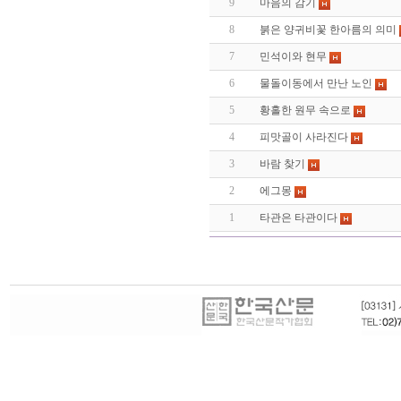
9
마음의 감기
8
붉은 양귀비꽃 한아름의 의미
7
민석이와 현무
6
물돌이동에서 만난 노인
5
황홀한 원무 속으로
4
피맛골이 사라진다
3
바람 찾기
2
에그몽
1
타관은 타관이다