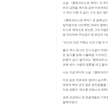
소설 《몽테크리스토 백작》의 무대인
트의 삼면을 육지로 감싼 마르세유는
가 격이 다른 것 같다. 수도 없이 
《몽테크리스토 백작》은 알렉상드르
정치범으로 낙인찍힌 19세의 항해사
리스토 백작으로 변신한 그의 치밀하
맨 마지막에 주인공이 옛 은인의 아
“인간의 모든 지혜는 오직 다음 두 마
출간 즉시 최고의 인기소설이 되었
은 밀고를 당해 나폴레옹 지지파인
읽혔지 싶다. 발자크는 “몽테크리스토
조해 낸다. 사람의 영혼을 파고 들어
나는 지금 뒤마의 소설 《몽테크리스
이프 섬은 마르세유 앞바다 남서쪽 3
세워져 백여 년간 많은 정치범들을 
지로 변했다. 에드몽 단테스의 덕택이
세계 곳곳에서 온 관광객들로 가득찬
절벽이었다.