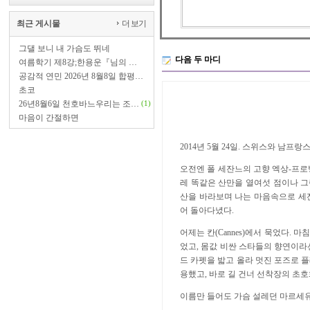
최근 게시물
더 보기
그댈 보니 내 가슴도 뛰네
다음 두 마디
여름학기 제8강;한용운『님의 …
공감적 연민 2026년 8월8일 합평…
초코
26년8월6일 천호바느우리는 조…
(1)
마음이 간절하면
2014년 5월 24일. 스위스와 남프
오전엔 폴 세잔느의 고향 엑상-프로
레 똑같은 산만을 열여섯 점이나 그린 장
산을 바라보며 나는 마음속으로 세
어 돌아다녔다.
어제는 칸(Cannes)에서 묵었다. 
었고, 몸값 비싼 스타들의 향연이라
드 카펫을 밟고 올라 멋진 포즈로 
용했고, 바로 길 건너 선착장의 초
이름만 들어도 가슴 설레던 마르세유(Mar