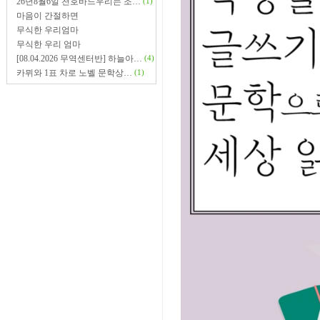
26년8월6일 천호바느우리는 조…
(1)
마음이 간절하면
무식한 우리엄마
무식한 우리 엄마
[08.04.2026 무역센터반] 하늘아…
(4)
카뮈와 1표 차로 노벨 문학상…
(1)