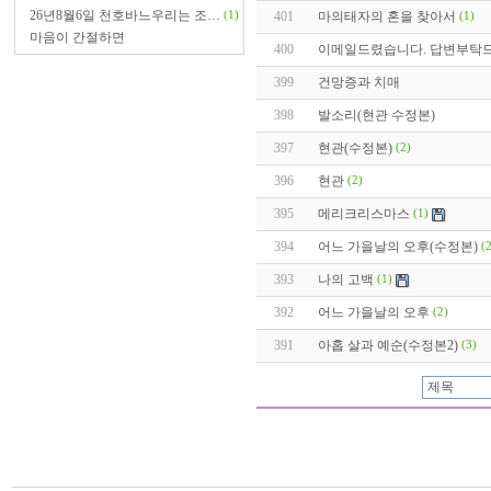
26년8월6일 천호바느우리는 조…
(1)
401
마의태자의 혼을 찾아서
(1)
마음이 간절하면
400
이메일드렸습니다. 답변부탁
399
건망증과 치매
398
발소리(현관 수정본)
397
현관(수정본)
(2)
396
현관
(2)
395
메리크리스마스
(1)
394
어느 가을날의 오후(수정본)
(
393
나의 고백
(1)
392
어느 가을날의 오후
(2)
391
아홉 살과 예순(수정본2)
(3)