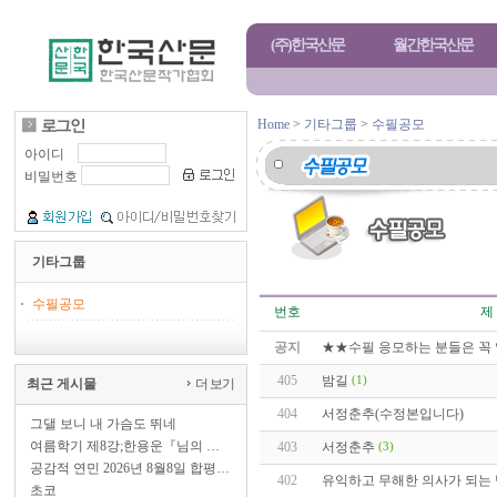
(주)한국산문
월간한국산문
Home
>
기타그룹
>
수필공모
아이디
비밀번호
기타그룹
수필공모
번호
제
공지
★★수필 응모하는 분들은 꼭
405
밤길
(1)
최근 게시물
더 보기
404
서정춘추(수정본입니다)
그댈 보니 내 가슴도 뛰네
여름학기 제8강;한용운『님의 …
403
서정춘추
(3)
공감적 연민 2026년 8월8일 합평…
402
유익하고 무해한 의사가 되는
초코